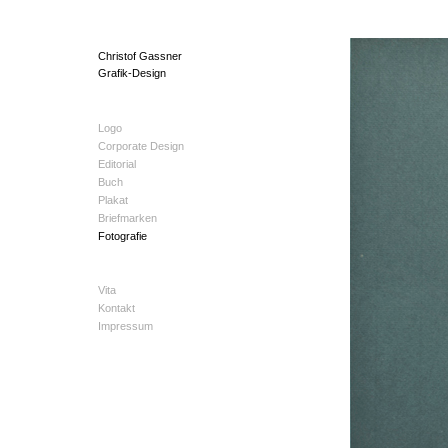
Christof Gassner
Grafik-Design
Logo
Corporate Design
Editorial
Buch
Plakat
Briefmarken
Fotografie
Vita
Kontakt
Impressum