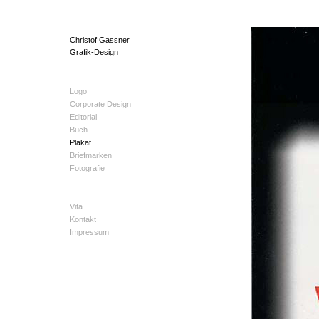
Christof Gassner
Grafik-Design
Logo
Corporate Design
Editorial
Buch
Plakat
Briefmarken
Fotografie
Vita
Kontakt
Impressum